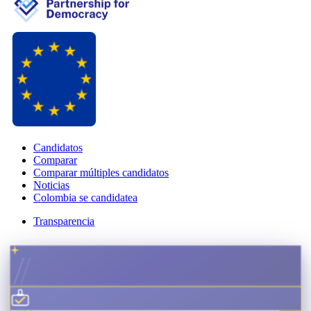
Candidatos
Comparar
Comparar múltiples candidatos
Noticias
Colombia se candidatea
Transparencia