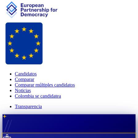
Candidatos
Comparar
Comparar múltiples candidatos
Noticias
Colombia se candidatea
Transparencia