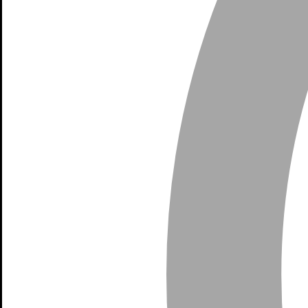
Segunda vuelta
Primera vuelta
Candidatos en la conversación
Abelardo D.
Pasó a segunda vuelta
Iván C.
Pasó a segunda vuelta
Seguridad
· Lucha contra grupos armados
Candidatos 2026