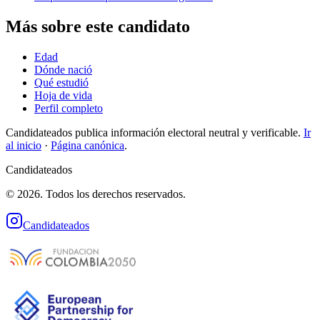
Más sobre este candidato
Edad
Dónde nació
Qué estudió
Hoja de vida
Perfil completo
Candidateados publica información electoral neutral y verificable.
Ir
al inicio
·
Página canónica
.
Candidateados
© 2026. Todos los derechos reservados.
Candidateados