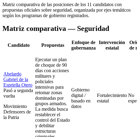
Matriz comparativa de las posiciones de los
11
candidatos con
propuestas oficiales sobre
seguridad
, organizada por ejes temáticos
según los programas de gobierno registrados.
Matriz comparativa —
Seguridad
Enfoque de
Intervención
Ori
Candidato
Propuestas
gobernanza
estatal
de 
Ejecutar un plan
de choque de 90
días con acciones
Abelardo
militares y
Gabriel de la
policiales
Espriella Otero
intensivas para
Gobierno
Pasó a segunda
retomar zonas
digital /
Fortalecimiento
No
vuelta
dominadas por
basado en
estatal
espe
grupos armados.
Movimiento
datos
La medida busca
Defensores de
restablecer el
la Patria
control del Estado
y debilitar
estructuras
criminales.