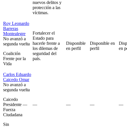
nuevos delitos y
protección a las
víctimas.
Roy Leonardo
Barreras
Fortalecer el
Montealegre
Estado para
No avanzó a
hacerle frente a
Disponible
Disponible en
Disp
segunda vuelta
los dilemas de
en perfil
perfil
en pe
Coalición
seguridad del
Frente por la
país.
Vida
Carlos Eduardo
Caicedo Omar
No avanzó a
segunda vuelta
Caicedo
Presidente —
—
—
—
—
Fuerza
Ciudadana
Sin