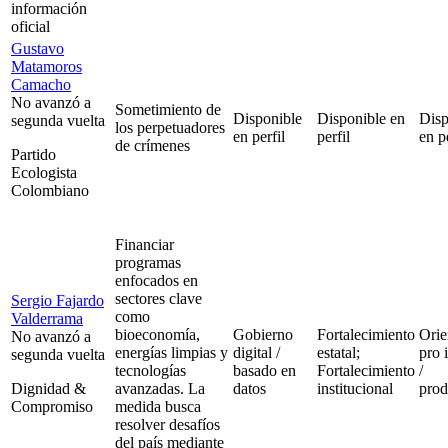
información
oficial
Gustavo
Matamoros
Camacho
No avanzó a
Sometimiento de
Disponible
Disponible en
Disp
segunda vuelta
los perpetuadores
en perfil
perfil
en pe
de crímenes
Partido
Ecologista
Colombiano
Financiar
programas
enfocados en
sectores clave
Sergio Fajardo
como
Valderrama
bioeconomía,
Gobierno
Fortalecimiento
Orie
No avanzó a
energías limpias y
digital /
estatal;
pro 
segunda vuelta
tecnologías
basado en
Fortalecimiento
/
Dignidad &
avanzadas. La
datos
institucional
prod
Compromiso
medida busca
resolver desafíos
del país mediante