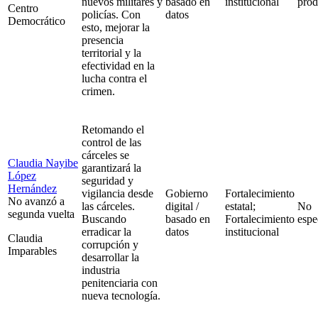
nuevos militares y
basado en
institucional
prod
Centro
policías. Con
datos
Democrático
esto, mejorar la
presencia
territorial y la
efectividad en la
lucha contra el
crimen.
Retomando el
control de las
cárceles se
Claudia Nayibe
garantizará la
López
seguridad y
Hernández
vigilancia desde
Gobierno
Fortalecimiento
No avanzó a
las cárceles.
digital /
estatal;
No
segunda vuelta
Buscando
basado en
Fortalecimiento
espe
erradicar la
datos
institucional
Claudia
corrupción y
Imparables
desarrollar la
industria
penitenciaria con
nueva tecnología.