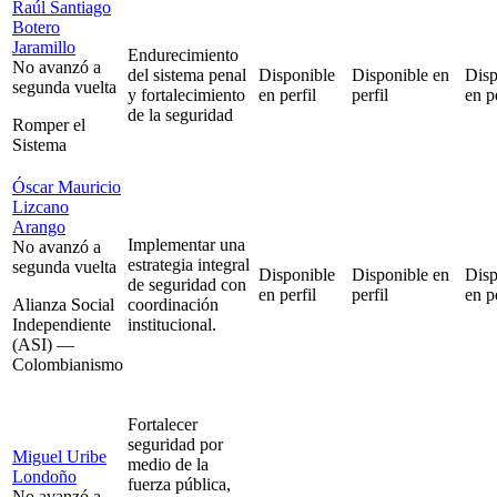
Raúl Santiago
Botero
Jaramillo
Endurecimiento
No avanzó a
del sistema penal
Disponible
Disponible en
Disp
segunda vuelta
y fortalecimiento
en perfil
perfil
en pe
de la seguridad
Romper el
Sistema
Óscar Mauricio
Lizcano
Arango
Implementar una
No avanzó a
estrategia integral
segunda vuelta
Disponible
Disponible en
Disp
de seguridad con
en perfil
perfil
en pe
Alianza Social
coordinación
Independiente
institucional.
(ASI) —
Colombianismo
Fortalecer
seguridad por
Miguel Uribe
medio de la
Londoño
fuerza pública,
No avanzó a