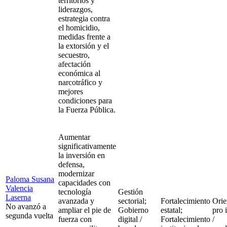
territorios y
liderazgos,
estrategia contra
el homicidio,
medidas frente a
la extorsión y el
secuestro,
afectación
económica al
narcotráfico y
mejores
condiciones para
la Fuerza Pública.
Aumentar
significativamente
la inversión en
defensa,
modernizar
Paloma Susana
capacidades con
Valencia
tecnología
Gestión
Laserna
avanzada y
sectorial;
Fortalecimiento
Orie
No avanzó a
ampliar el pie de
Gobierno
estatal;
pro 
segunda vuelta
fuerza con
digital /
Fortalecimiento
/