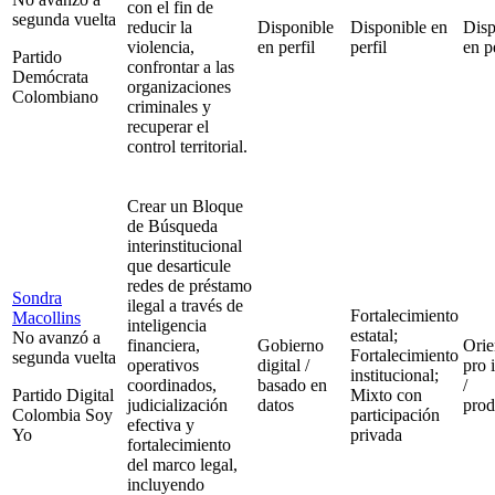
con el fin de
segunda vuelta
reducir la
Disponible
Disponible en
Disp
violencia,
en perfil
perfil
en pe
Partido
confrontar a las
Demócrata
organizaciones
Colombiano
criminales y
recuperar el
control territorial.
Crear un Bloque
de Búsqueda
interinstitucional
que desarticule
redes de préstamo
Sondra
ilegal a través de
Fortalecimiento
Macollins
inteligencia
estatal;
No avanzó a
financiera,
Gobierno
Orie
Fortalecimiento
segunda vuelta
operativos
digital /
pro 
institucional;
coordinados,
basado en
/
Partido Digital
Mixto con
judicialización
datos
prod
Colombia Soy
participación
efectiva y
Yo
privada
fortalecimiento
del marco legal,
incluyendo