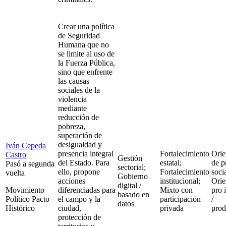
Crear una política
de Seguridad
Humana que no
se limite al uso de
la Fuerza Pública,
sino que enfrente
las causas
sociales de la
violencia
mediante
reducción de
pobreza,
superación de
desigualdad y
Iván Cepeda
presencia integral
Fortalecimiento
Orie
Castro
Gestión
del Estado. Para
estatal;
de p
Pasó a segunda
sectorial;
ello, propone
Fortalecimiento
socia
vuelta
Gobierno
acciones
institucional;
Orie
digital /
Movimiento
diferenciadas para
Mixto con
pro 
basado en
Político Pacto
el campo y la
participación
/
datos
Histórico
ciudad,
privada
prod
protección de