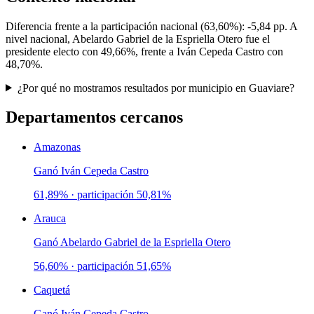
Diferencia frente a la participación nacional (
63,60%
):
-5,84 pp
. A
nivel nacional,
Abelardo Gabriel de la Espriella Otero
fue el
presidente electo con
49,66%
, frente a
Iván Cepeda Castro
con
48,70%
.
¿Por qué no mostramos resultados por municipio en Guaviare?
Departamentos cercanos
Amazonas
Ganó
Iván Cepeda Castro
61,89%
· participación
50,81%
Arauca
Ganó
Abelardo Gabriel de la Espriella Otero
56,60%
· participación
51,65%
Caquetá
Ganó
Iván Cepeda Castro