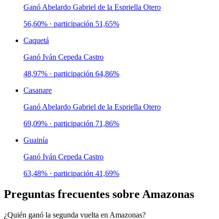
Ganó
Abelardo Gabriel de la Espriella Otero
56,60%
· participación
51,65%
Caquetá
Ganó
Iván Cepeda Castro
48,97%
· participación
64,86%
Casanare
Ganó
Abelardo Gabriel de la Espriella Otero
69,09%
· participación
71,86%
Guainía
Ganó
Iván Cepeda Castro
63,48%
· participación
41,69%
Preguntas frecuentes sobre
Amazonas
¿Quién ganó la segunda vuelta en Amazonas?