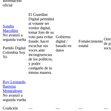
información
oficial
El Guardían
Digital permitirá
al votante ser
Sondra
veedor digital,
Macollins
tomar foto de su
No avanzó a
voto para evitar
Gobierno
Orie
segunda vuelta
fraude, hacer
digital /
Fortalecimiento
de p
escuchar sus
basado en
estatal
Partido Digital
soci
voces ante
datos
Colombia Soy
incongruencias
Yo
de los políticos,
y poder
castigarlo de la
misma manera.
Roy Leonardo
Barreras
Montealegre
No avanzó a
segunda vuelta
Coalición
—
—
—
—