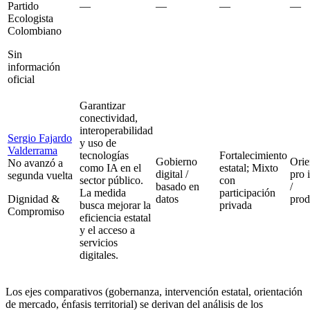
Partido
—
—
—
—
Ecologista
Colombiano
Sin
información
oficial
Garantizar
conectividad,
interoperabilidad
Sergio Fajardo
y uso de
Valderrama
tecnologías
Fortalecimiento
Gobierno
Orie
No avanzó a
como IA en el
estatal; Mixto
digital /
pro 
segunda vuelta
sector público.
con
basado en
/
La medida
participación
Dignidad &
datos
prod
busca mejorar la
privada
Compromiso
eficiencia estatal
y el acceso a
servicios
digitales.
Los ejes comparativos (gobernanza, intervención estatal, orientación
de mercado, énfasis territorial) se derivan del análisis de los