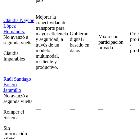
país.
Mejorar la
Claudia Nayibe
conectividad del
López
transporte para
Hernández
mayor eficiencia
Gobierno
Orie
Mixto con
No avanzó a
y seguridad, a
digital /
pro 
participación
segunda vuelta
través de un
basado en
/
privada
modelo
datos
prod
Claudia
multimodal,
Imparables
resiliente y
productivo.
Raúl Santiago
Botero
Jaramillo
No avanzó a
segunda vuelta
—
—
—
—
Romper el
Sistema
Sin
información