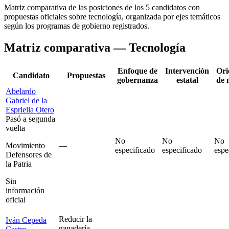
Matriz comparativa de las posiciones de los
5
candidatos con
propuestas oficiales sobre
tecnología
, organizada por ejes temáticos
según los programas de gobierno registrados.
Matriz comparativa —
Tecnología
Enfoque de
Intervención
Ori
Candidato
Propuestas
gobernanza
estatal
de 
Abelardo
Gabriel de la
Espriella Otero
Pasó a segunda
vuelta
No
No
No
Movimiento
—
especificado
especificado
espe
Defensores de
la Patria
Sin
información
oficial
Reducir la
Iván Cepeda
ganadería