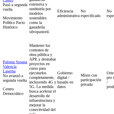
Castro
extensiva y
Pasó a segunda
sustituirla por
vuelta
Eficiencia
No
No
modelos
administrativa
especificado
espe
Movimiento
sostenibles
Político Pacto
como la
Histórico
ganadería
silvopastoril.
Mantener los
contratos de
obra pública y
APP, y destrabar
Paloma Susana
proyectos en
Valencia
curso para
Laserna
ejecutarlos
Gobierno
Orie
Mixto con
No avanzó a
completamente,
digital /
pro 
participación
segunda vuelta
incluyendo 4G y
basado en
/
privada
5G. La medida
datos
prod
Centro
busca acelerar el
Democrático
desarrollo de
infraestructura y
mejorar la
conectividad del