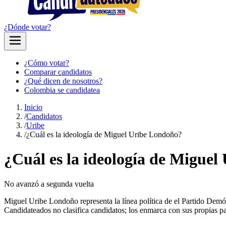
¿Dónde votar?
¿Cómo votar?
Comparar candidatos
¿Qué dicen de nosotros?
Colombia se candidatea
Inicio
/
Candidatos
/
Uribe
/
¿Cuál es la ideología de Miguel Uribe Londoño?
¿Cuál es la ideología de Migue
No avanzó a segunda vuelta
Miguel Uribe Londoño representa la línea política de el Partido Demócr
Candidateados no clasifica candidatos; los enmarca con sus propias pa