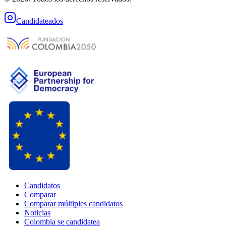
Candidateados
Candidatos
Comparar
Comparar múltiples candidatos
Noticias
Colombia se candidatea