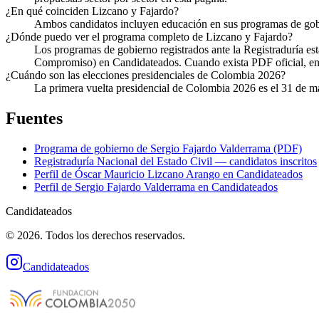
¿En qué coinciden Lizcano y Fajardo?
Ambos candidatos incluyen educación en sus programas de gob
¿Dónde puedo ver el programa completo de Lizcano y Fajardo?
Los programas de gobierno registrados ante la Registraduría e
Compromiso) en Candidateados. Cuando exista PDF oficial, encon
¿Cuándo son las elecciones presidenciales de Colombia 2026?
La primera vuelta presidencial de Colombia 2026 es el 31 de m
Fuentes
Programa de gobierno de
Sergio Fajardo Valderrama
(PDF)
Registraduría Nacional del Estado Civil — candidatos inscritos
Perfil de
Óscar Mauricio Lizcano Arango
en Candidateados
Perfil de
Sergio Fajardo Valderrama
en Candidateados
Candidateados
© 2026. Todos los derechos reservados.
Candidateados