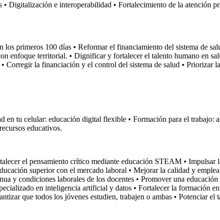
os • Digitalización e interoperabilidad • Fortalecimiento de la atención 
en los primeros 100 días • Reformar el financiamiento del sistema de s
con enfoque territorial. • Dignificar y fortalecer el talento humano en s
• Corregir la financiación y el control del sistema de salud • Priorizar l
d en tu celular: educación digital flexible • Formación para el trabajo:
 recursos educativos.
Fortalecer el pensamiento crítico mediante educación STEAM • Impulsar l
 la educación superior con el mercado laboral • Mejorar la calidad y em
tinua y condiciones laborales de los docentes • Promover una educación 
specializado en inteligencia artificial y datos • Fortalecer la formación 
ntizar que todos los jóvenes estudien, trabajen o ambas • Potenciar el 