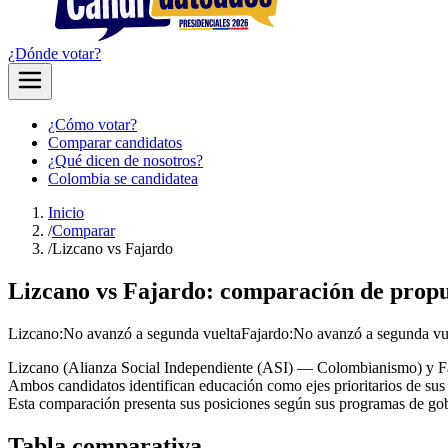
¿Dónde votar?
¿Cómo votar?
Comparar candidatos
¿Qué dicen de nosotros?
Colombia se candidatea
Inicio
/
Comparar
/
Lizcano vs Fajardo
Lizcano vs Fajardo: comparación de propue
Lizcano
:
No avanzó a segunda vuelta
Fajardo
:
No avanzó a segunda vu
Lizcano (Alianza Social Independiente (ASI) — Colombianismo) y Faj
Ambos candidatos identifican educación como ejes prioritarios de su
Esta comparación presenta sus posiciones según sus programas de gobi
Tabla comparativa