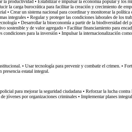
 la productividad • Estabilizar e impulsar la economía popular y los m
ucir la carga burocrática para facilitar la creación y crecimiento de emp
ial • Crear un sistema nacional para coordinar y monitorear la política 
s integrales • Regular y proteger las condiciones laborales de los tra
nología • Desarrollar la bioeconomía a partir de la biodiversidad del 
 sostenible y de valor agregado • Facilitar financiamiento para encade
es condiciones para la inversión • Impulsar la internacionalización como
titucional. • Usar tecnología para prevenir y combatir el crimen. • Fort
 presencia estatal integral.
olicial para mejorar la seguridad ciudadana • Reforzar la lucha contra l
o de jóvenes por organizaciones criminales • Implementar planes integrales