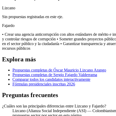
Lizcano
Sin propuestas registradas en este eje.
Fajardo
• Crear una agencia anticorrupción con altos estándares de mérito e int
y controlar riesgos de corrupción • Someter grandes proyectos públicos
en el sector público y la ciudadanía • Garantizar transparencia y atraer
recursos públicos
Explora más
Propuestas completas de
Óscar Mauricio Lizcano Arango
Propuestas completas de
Sergio Fajardo Valderrama
Comparar todos los candidatos interactivamente
Fórmulas presidenciales inscritas 2026
Preguntas frecuentes
¿Cuáles son las principales diferencias entre Lizcano y Fajardo?
Lizcano (Alianza Social Independiente (ASI) — Colombianismo)
propuestas sector por sector en esta página.