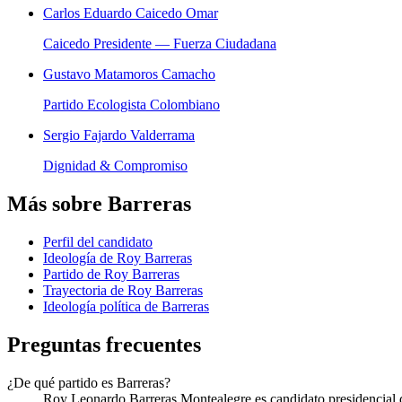
Carlos Eduardo Caicedo Omar
Caicedo Presidente — Fuerza Ciudadana
Gustavo Matamoros Camacho
Partido Ecologista Colombiano
Sergio Fajardo Valderrama
Dignidad & Compromiso
Más sobre
Barreras
Perfil del candidato
Ideología de Roy Barreras
Partido de Roy Barreras
Trayectoria de Roy Barreras
Ideología política de
Barreras
Preguntas frecuentes
¿De qué partido es Barreras?
Roy Leonardo Barreras Montealegre es candidato presidencial d