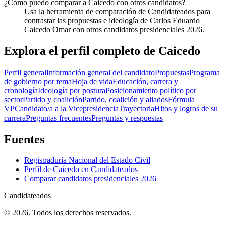
¿Cómo puedo comparar a Caicedo con otros candidatos?
Usa la herramienta de comparación de Candidateados para
contrastar las propuestas e ideología de Carlos Eduardo
Caicedo Omar con otros candidatos presidenciales 2026.
Explora el perfil completo de
Caicedo
Perfil general
Información general del candidato
Propuestas
Programa
de gobierno por tema
Hoja de vida
Educación, carrera y
cronología
Ideología por postura
Posicionamiento político por
sector
Partido y coalición
Partido, coalición y aliados
Fórmula
VP
Candidato/a a la Vicepresidencia
Trayectoria
Hitos y logros de su
carrera
Preguntas frecuentes
Preguntas y respuestas
Fuentes
Registraduría Nacional del Estado Civil
Perfil de
Caicedo
en Candidateados
Comparar candidatos presidenciales 2026
Candidateados
© 2026. Todos los derechos reservados.