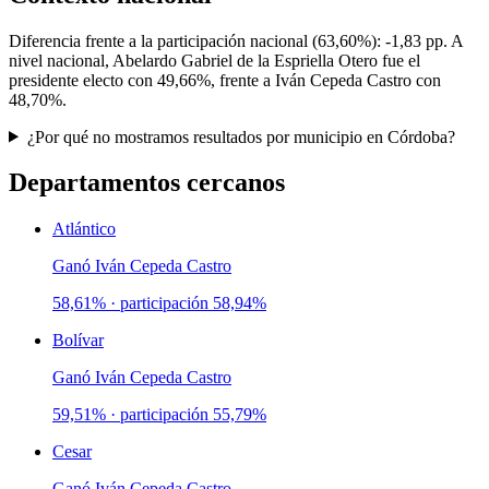
Diferencia frente a la participación nacional (
63,60%
):
-1,83 pp
. A
nivel nacional,
Abelardo Gabriel de la Espriella Otero
fue el
presidente electo con
49,66%
, frente a
Iván Cepeda Castro
con
48,70%
.
¿Por qué no mostramos resultados por municipio en Córdoba?
Departamentos cercanos
Atlántico
Ganó
Iván Cepeda Castro
58,61%
· participación
58,94%
Bolívar
Ganó
Iván Cepeda Castro
59,51%
· participación
55,79%
Cesar
Ganó
Iván Cepeda Castro