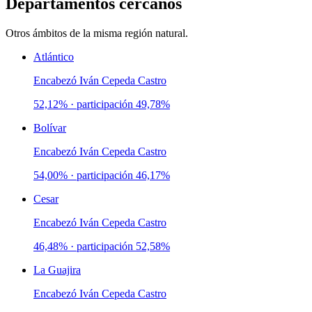
Departamentos cercanos
Otros ámbitos de la misma región natural.
Atlántico
Encabezó
Iván Cepeda Castro
52,12%
· participación
49,78%
Bolívar
Encabezó
Iván Cepeda Castro
54,00%
· participación
46,17%
Cesar
Encabezó
Iván Cepeda Castro
46,48%
· participación
52,58%
La Guajira
Encabezó
Iván Cepeda Castro