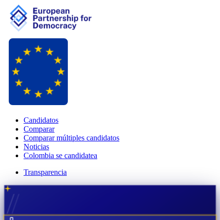
Candidatos
Comparar
Comparar múltiples candidatos
Noticias
Colombia se candidatea
Transparencia