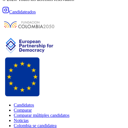
Candidateados
Candidatos
Comparar
Comparar múltiples candidatos
Noticias
Colombia se candidatea