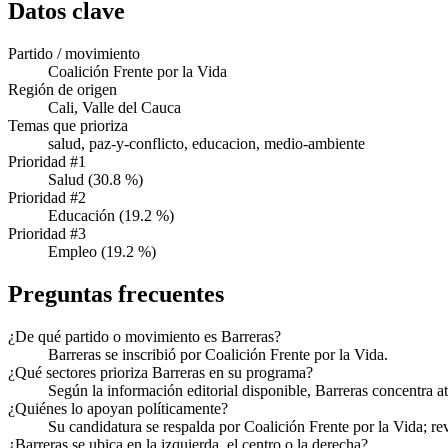
Datos clave
Partido / movimiento
Coalición Frente por la Vida
Región de origen
Cali, Valle del Cauca
Temas que prioriza
salud, paz-y-conflicto, educacion, medio-ambiente
Prioridad #1
Salud (30.8 %)
Prioridad #2
Educación (19.2 %)
Prioridad #3
Empleo (19.2 %)
Preguntas frecuentes
¿De qué partido o movimiento es Barreras?
Barreras se inscribió por Coalición Frente por la Vida.
¿Qué sectores prioriza Barreras en su programa?
Según la información editorial disponible, Barreras concentra 
¿Quiénes lo apoyan políticamente?
Su candidatura se respalda por Coalición Frente por la Vida; revi
¿Barreras se ubica en la izquierda, el centro o la derecha?