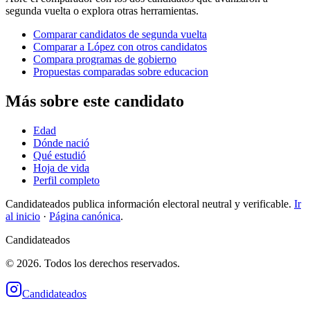
segunda vuelta o explora otras herramientas.
Comparar candidatos de segunda vuelta
Comparar a López con otros candidatos
Compara programas de gobierno
Propuestas comparadas sobre educacion
Más sobre este candidato
Edad
Dónde nació
Qué estudió
Hoja de vida
Perfil completo
Candidateados publica información electoral neutral y verificable.
Ir
al inicio
·
Página canónica
.
Candidateados
© 2026. Todos los derechos reservados.
Candidateados