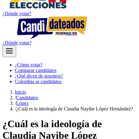
¿Dónde votar?
¿Dónde votar?
¿Cómo votar?
Comparar candidatos
¿Qué dicen de nosotros?
Colombia se candidatea
Inicio
/
Candidatos
/
López
/
¿Cuál es la ideología de Claudia Nayibe López Hernández?
¿Cuál es la ideología de
Claudia Nayibe López