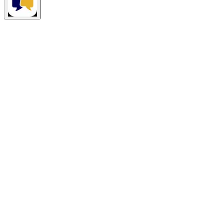
¿Tienes dudas sobre las elecciones?
Pregunta lo que quieras
aquí.