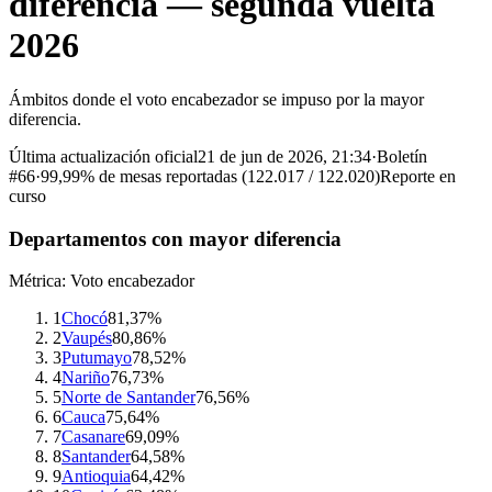
diferencia — segunda vuelta
2026
Ámbitos donde el voto encabezador se impuso por la mayor
diferencia.
Última actualización oficial
21 de jun de 2026, 21:34
·
Boletín
#
66
·
99,99%
de mesas reportadas (
122.017
/
122.020
)
Reporte en
curso
Departamentos con mayor diferencia
Métrica:
Voto encabezador
1
Chocó
81,37%
2
Vaupés
80,86%
3
Putumayo
78,52%
4
Nariño
76,73%
5
Norte de Santander
76,56%
6
Cauca
75,64%
7
Casanare
69,09%
8
Santander
64,58%
9
Antioquia
64,42%