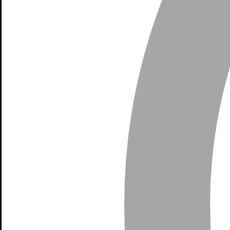
Segunda vuelta
Primera vuelta
Candidatos en la conversación
Abelardo D.
Pasó a segunda vuelta
Iván C.
Pasó a segunda vuelta
Seguridad
· Lucha contra grupos armados
Candidatos 2026