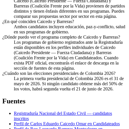
Caicedo (Caicedo Presidente — Fuerza Ciudadana) y
Barreras (Coalición Frente por la Vida) provienen de partidos
distintos y tienen énfasis diferentes en sus programas. Puedes
comparar sus propuestas sector por sector en esta página.
¿En qué coinciden Caicedo y Barreras?
Ambos candidatos incluyen educación, paz-y-conflicto, salud
en sus programas de gobierno.
¿Dónde puedo ver el programa completo de Caicedo y Barreras?
Los programas de gobierno registrados ante la Registraduría
están disponibles en los perfiles individuales de Caicedo
(Caicedo Presidente — Fuerza Ciudadana) y Barreras
(Coalición Frente por la Vida) en Candidateados. Cuando
exista PDF oficial, encontrarás el enlace de descarga en la
sección de fuentes de esta página.
¿Cuándo son las elecciones presidenciales de Colombia 2026?
La primera vuelta presidencial de Colombia 2026 es el 31 de
mayo de 2026. Si ningún candidato obtiene más del 50% de
los votos, habrá segunda vuelta el 21 de junio de 2026.
Fuentes
Registraduría Nacional del Estado Civil — candidatos
inscritos
Perfil de
Carlos Eduardo Caicedo Omar
en Candidateados
Perfil de
Roy Leonardo Barreras Montealegre
en