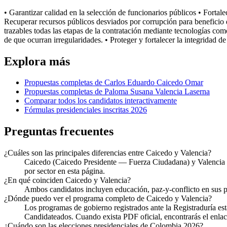
• Garantizar calidad en la selección de funcionarios públicos • Fortal
Recuperar recursos públicos desviados por corrupción para beneficio de
trazables todas las etapas de la contratación mediante tecnologías co
de que ocurran irregularidades. • Proteger y fortalecer la integridad 
Explora más
Propuestas completas de
Carlos Eduardo Caicedo Omar
Propuestas completas de
Paloma Susana Valencia Laserna
Comparar todos los candidatos interactivamente
Fórmulas presidenciales inscritas 2026
Preguntas frecuentes
¿Cuáles son las principales diferencias entre Caicedo y Valencia?
Caicedo (Caicedo Presidente — Fuerza Ciudadana) y Valencia (C
por sector en esta página.
¿En qué coinciden Caicedo y Valencia?
Ambos candidatos incluyen educación, paz-y-conflicto en sus 
¿Dónde puedo ver el programa completo de Caicedo y Valencia?
Los programas de gobierno registrados ante la Registraduría e
Candidateados. Cuando exista PDF oficial, encontrarás el enlace
¿Cuándo son las elecciones presidenciales de Colombia 2026?