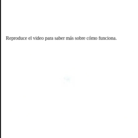
Reproduce el video para saber más sobre cómo funciona.